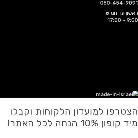
050-454-9091
ראשון עד חמישי
9:00 – 17:00
© 2021 - כל הזכויות שמורות עבור רמדי
אביטל רבן.
אין להעתיק, לשכפל, להפיץ, לפרסם או
להשתמש בכל דרך אחרת במידע כלשהו מן
האתר ו/או מאתר מכירות זה, אלא אם
ניתנה הסכמה לכך מראש ובכתב.
הצטרפו למועדון הלקוחות וקבלו
מיד קופון 10% הנחה לכל האתר!