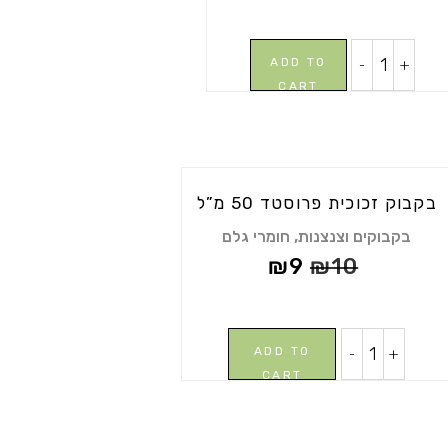
בקבוק
-
+
ADD TO
זכוכית
CART
כחול
50
מ"ל
quantity
בקבוק זכוכית פרוסטד 50 מ”ל
,
בקבוקים וצנצנות
חומרי גלם
₪
9
₪
10
בקבוק
-
+
ADD TO
זכוכית
CART
פרוסטד
50
מ"ל