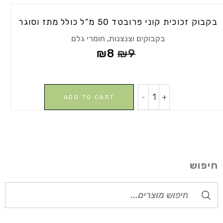
quantity
בקבוק זכוכית קוני פרובטד 50 מ”ל כולל מתז וסוגר
,
בקבוקים וצנצנות
חומרי גלם
₪
8
₪
9
בקבוק
-
+
ADD TO CART
זכוכית
קוני
פרובטד
50
מ"ל
כולל
חיפוש
מתז
וסוגר
Search
quantity
for: