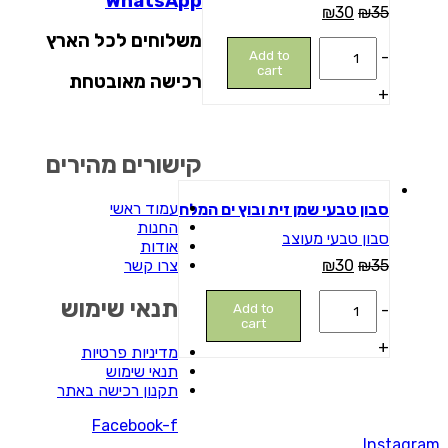
WhatsApp
₪
30
₪
35
משלוחים לכל הארץ
סבון
Add to
-
טבעי
cart
רכישה מאובטחת
בוץ
+
מים
המלח
quantity
קישורים מהירים
מבצע
עמוד ראשי
סבון טבעי שמן זית ובוץ ים המלח
החנות
סבון טבעי מעוצב
אודות
צרו קשר
₪
30
₪
35
סבון
תנאי שימוש
Add to
-
טבעי
cart
שמן
+
מדיניות פרטיות
זית
תנאי שימוש
ובוץ
תקנון רכישה באתר
ים
המלח
Facebook-f
quantity
Instagra