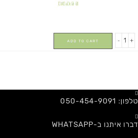
Rated
5.00
out of
5
סבון
-
+
ADD TO CART
טבעי
בראשית
quantity
טלפון: 050-454-9091
דברו איתנו ב-WHATSAPP