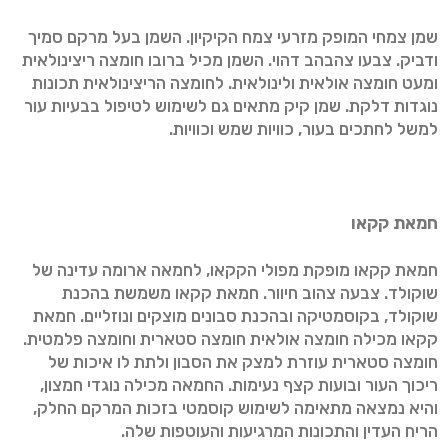
שמן צמחי המופק מזרעי צמח הקיקיון. השמן בעל מרקם סמיך
ודביק. צבעו צהבהב דהוי. השמן מכיל ברובו חומצה ריצינולאית
ומעט חומצה אולאית ולינולאית. לחומצה הריצינולאית תכונות
נוגדות דלקת. שמן קיק מתאים גם לשימוש לטיפול בבעיות עור
למשל לחתכים בעור, כוויות שמש וכוויות.
חמאת קקאו
חמאת קקאו מופקת מפולי הקקאו, לחמאה ארומה עדינה של
שוקולד. צבעה צהוב חיוור. חמאת קקאו משמשת בהכנת
שוקולד, בקוסמטיקה ובהכנת סבונים מוצקים ונוזליים. חמאת
קקאו מכילה חומצה אולאית חומצה סטארית וחומצה פלמטית.
חומצה סטארית עוזרת למצק את הסבון ולתת לו איכות של
ריכוך העור ובועות קצף נעימות. החמאה מכילה נוגדי חמצון,
והיא נמצאה מתאימה לשימוש קוסמטי בזכות המרקם החלק,
הריח העדין והתכונות המרגיעות והעוטפות שלה.