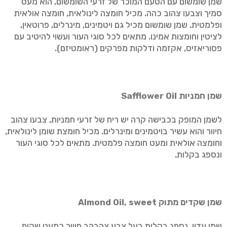
שמן שומשום עם הטעם המוכר של זרעי השומשום, הוא מעט
סמיך וצבעו צהוב כהה. מכיל חומצה לינולאית, חומצה אולאית
ופלמטית. שמן שומשום מכיל גם ויטמינים, מינרלים, פרוטאין,
לציטין וחומצות אמינו. מתאים לכל סוגי העור ועשוי להיטיב עם
פסוריאזיס, אקזמה ודלקות מפרקים (ראומטיזם).
שמן חמניות
Safflower Oil
לשמן המופק בכבישה קרה יש ריח של זרעי חמניות, צבעו צהוב
חיוור והוא עשיר בויטמינים ומינרלים. מכיל חומצת שומן לינולאית,
וחומצה אולאית ומעט חומצה פלמטית. מתאים לכל סוגי העור
ונספג בקלות.
שמן שקדים מתוק
Almond Oil, sweet
שמן עדין, נספג בקלות בעל צבע צהבהב חיוור כמעט שקוף.