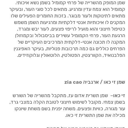
שמן המופק מהשרייה של פרחי קמומיל בשמן נשא איכותי.
קמומיל הוא צמח עדין ומרגיע. מתאים לכל סוגי העור, ובעיקר
מתאים לתינוקות ולעור מבוגר. בזכות החומרים הפעילים שלו
המקנים לו איכותיות אנטי דלקתיות ומרגיעות השמן משמש
כטיפול חיצוני והוא מועיל לריפוי פצעים, לעור יבש ומגרד,
הרגעת העור, פרחי הקמומיל עשירים בביסבולול ובקמוזולן
המקנה לו תכונה אנטי-דלקתית המרכיבים העיקריים של
הפרחים כוללים גם כמה תרכובות פנוליות, בעיקר האפיגנין
הפלבנואיד, הקוורצטין, הפטולטין, הלוטאולין וגלוקוזידים.
שמן זי כאו / ארנביה
zia cao
זי כאו
​– שמן תשרית אדום עז, מתקבל מהשריה של השורש
בשמן צמחי. מקובל לשימוש חיצוני לטובת הקלה במצבי גרד,
עור מגורה, כוויות ופצעים. משחה יפנית בשם משחת שיונקו
מכילה את שמן התשרית זי כאו.