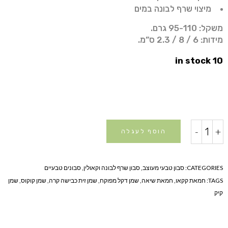
מיצוי שרף לבונה במים
משקל: 95-110 גרם.
מידות: 6 / 8 / 2.3 ס”מ.
10 in stock
מארז
-
+
הוסף לעגלה
4
סבונים
שרף
CATEGORIES:
סבון טבעי מעוצב
,
סבון שרף לבונה וקאולין
,
סבונים טבעיים
לבונה
TAGS:
חמאת קקאו
,
חמאת שיאה
,
שמן דקל מפוקח
,
שמן זית כבישה קרה
,
שמן קוקוס
,
שמן
quantity
קיק