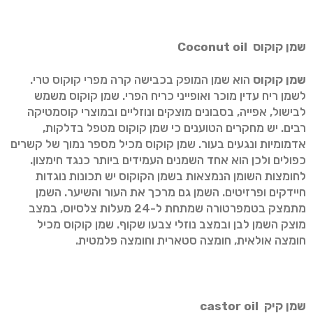
שמן קוקוס
Coconut oil
שמן קוקוס
הוא שמן המופק בכבישה קרה מפרי קוקוס טרי.
לשמן ריח עדין מוכר ואופייני כריח הפרי. שמן קוקוס משמש
לבישול, אפייה, בסבונים מוצקים ונוזליים ובמוצרי קוסמטיקה
רבים. יש מחקרים הטוענים כי שמן קוקוס מטפל בדלקות,
אדמומיות ונגעים בעור. שמן קוקוס מכיל מספר נמוך של קשרים
כפולים ולכן הוא אחד השמנים העמידים ביותר כנגד חימצון.
לחומצות השומן הנמצאות בשמן הקוקוס יש תכונות נוגדות
חיידקים ופרזיטים. השמן גם מרכך את העור והשיער. השמן
מתמצק בטמפרטורה שמתחת ל-24 מעלות צלסיוס, במצב
מוצק השמן לבן ובמצב נוזלי צבעו שקוף. שמן קוקוס מכיל
חומצה אולאית, חומצה סטארית וחומצה פלמטית.
שמן קיק
castor oil