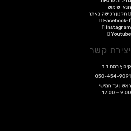
מדיניות פרטיות
תנאי שימוש
תקנון רכישה באתר
Facebook-f
Instagram
Youtube
יצירת קשר
קיבוץ רמת דוד
050-454-9091
ראשון עד חמישי
9:00 – 17:00
© 2021 - כל הזכויות שמורות עבור רמדי
אביטל רבן.
אין להעתיק, לשכפל, להפיץ, לפרסם או