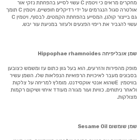
מחקרים מראים כי ויטמין C עשוי לסייע בהפחתת נזקי אור
אולטרה סגול הנגרמים על ידי רדיקלים חופשיים. ויטמין C תומך
גם בייצור קולגן, המסייע בהפחתת הקמטים. לבסוף, ויטמין C
עשוי להגביר את ריפוי הפצעים ולעזור במניעת עור יבש.
שמן אובליפיחה
Hippophae rhamnoides
מופק מהפירות והזרעים, הוא בעל גוון כתום עז ומשמש כצובען
בסבונים מעבר לאיכויות הרפואיות הנפלאות שלו. השמן עשיר
בוויטמין Eשהוא אנטי אוקסידנט. מומלץ למריחה על צלקות
ולאחר ניתוחים, כוויות ועור מגורה מעודד איחוי ושיקום רקמות
מצולקות.
שמן שומשום
Sesame Oil