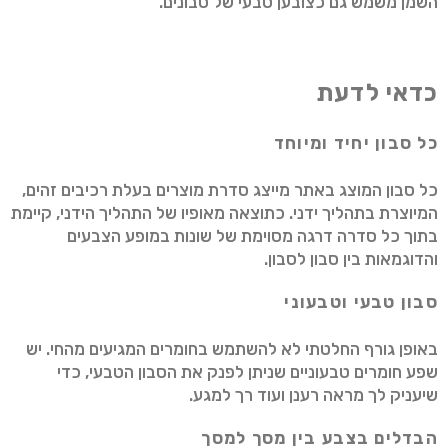
השמן משמש גם כצובען טבעי של סבונים.
כדאי לדעת
כל סבון יחיד ומיוחד
כל סבון המוצג באתר מייצג סדרת מוצרים בעלת רכיבים זהים,
המיוצרת בתהליך ידני. כתוצאה מאופיו של התהליך הידני, קיימת
בתוך כל סדרה דרגה מסוימת של שונות במופע הצבעים
והדוגמאות בין סבון לסבון.
סבון טבעי וטבעוני
באופן גורף החלטתי לא להשתמש בחומרים המגיעים מהחי. יש
שפע חומרים טבעוניים שניתן לפנק את הסבון הטבעי, כדי
שיעניק לך מראה רענן ועוד רך למגע.
הבדלים בצבע בין מסך למסך