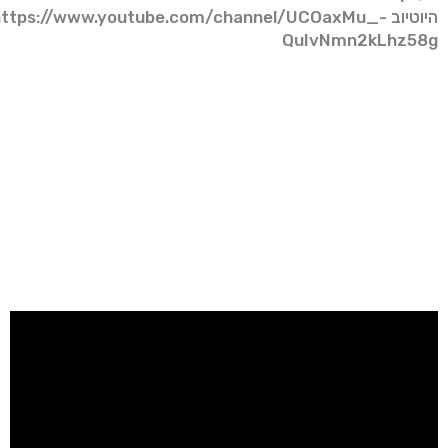
היוטיוב
https://www.youtube.com/channel/UCOaxMu_-
QuIvNmn2kLhz58g
גג
גגגddכנסו ועקבו:
https://www.instagram.com/avitalremedy/
https://www.youtube.com/user/TCHYKRCI