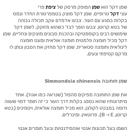
שמן דקל הוא
שמן
המופק מרסק של
ציפת
פרי
עצי
דקל
טרופיים. שמן דקל מוצק בטמפרטורת החדר ונמס
בקלות במגע עם העור. צבעו אדמדם עקב תכולה גבוהה
של בטא קרוטן. צבעו הופך לבז’ כשהוא מזוקק. לשמן דקל
שימושים רבים בקוסמטיקה ובהכנת סבונים מוצקים ונוזליים. שמן
דקל מכיל חומצה פלמטית חומצה אולאית ומעט חומצה
לינולאית וחומצה סטארית. שמן דקל מחזק את הסבון ונותן לו
מרקם קטיפתי ונעים.
שמן חוחובה
Simmondsia chinensis
את שמן החוחובה מפיקים מהפול (שנראה כמו אגוז). אחד
מיתרונותיו שהוא נספג בקלות דרך העור כי זה חומר דמוי שעווה
ודומה במבנהו לקולגן. הוא מכיל חומצה אולאית, ויטמינים (בטא
קרוטן, E ו- B), פרוטאין, ומינרלים.
השמן בעל תכונות אנטי אוקסידנטיות ובעל חומרים אנטי