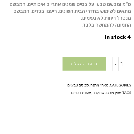
ס”מ ומבשם טבעי על בסיס שמנים אתריים איכותיים. המבשם
מתאים לשימוש בחדרי הבית השונים, ריענון בגדים, המבשם
מנטרל ריחות לא נעימים.
התמונה להמחשה בלבד.
4 in stock
מארז
-
+
הוסף לעגלה
שני
סבונים,
שתי
CATEGORIES:
מארזי מתנה
,
סבונים טבעיים
מגבות
TAGS:
שמן זית כבישה קרה
,
שעוות דבורים
ידיים
ומבשם
טבעי
quantity