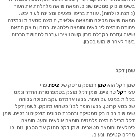
בשימושים קוסמטים שונים. חמאת שיאה מלחלחת את העור
(נותנת לו לחות), עוזרת בריפוי פצעים ומצוינת לעור יבש.
חמאת שיאה מכילה חומצאה אולאית, חומצה סטארית ובמידה
פחותה חומצה לינולאית וחומצה פלמטית. בסבון מוצק חמאת
שיאה עוזרת בקבלת סבון קשה ויציב ועוזרת לתחושת הרכות
בעור לאחר שימוש בסבון.
שמן דקל
שמן דקל הוא
שמן
המופק מרסק של
ציפת
פרי
עצי
דקל
טרופיים. שמן דקל מוצק בטמפרטורת החדר ונמס
בקלות במגע עם העור. צבעו אדמדם עקב תכולה גבוהה
של בטא קרוטן. צבעו הופך לבז’ כשהוא מזוקק. לשמן דקל
שימושים רבים בקוסמטיקה ובהכנת סבונים מוצקים ונוזליים. שמן
דקל מכיל חומצה פלמטית חומצה אולאית ומעט חומצה
לינולאית וחומצה סטארית. שמן דקל מחזק את הסבון ונותן לו
מרקם קטיפתי ונעים.