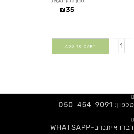
סבון טבעי מעוצב
₪
35
סבון
-
+
ADD TO CART
טבעי
חוף
הים
quantity
טלפון: 050-454-9091
דברו איתנו ב-WHATSAPP