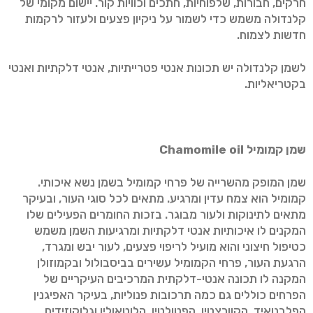
חרקים, חבורות, שלפוחיות, חתכים וכוויות קור. יישום מקומי של
קלנדולה משמש כדי לשמור על ניקיון פצעים ולעזור לרקמות
חדשות לצמוח.
לשמן קלנדולה יש תכונות אנטי פטרייתיות, אנטי דלקתיות ואנטי
בקטריאליות.
שמן קמומיל
Chamomile oil
שמן המופק מהשרייה של פרחי קמומיל בשמן נשא איכותי.
קמומיל הוא צמח עדין ומרגיע. מתאים לכל סוגי העור, ובעיקר
מתאים לתינוקות ולעור מבוגר. בזכות החומרים הפעילים שלו
המקנים לו איכותיות אנטי דלקתיות ומרגיעות השמן משמש
כטיפול חיצוני והוא מועיל לריפוי פצעים, לעור יבש ומגרד,
הרגעת העור, פרחי הקמומיל עשירים בביסבולול ובקמוזולן
המקנה לו תכונה אנטי-דלקתית המרכיבים העיקריים של
הפרחים כוללים גם כמה תרכובות פנוליות, בעיקר האפיגנין
הפלבנואיד, הקוורצטין, הפטולטין, הלוטאולין וגלוקוזידים.