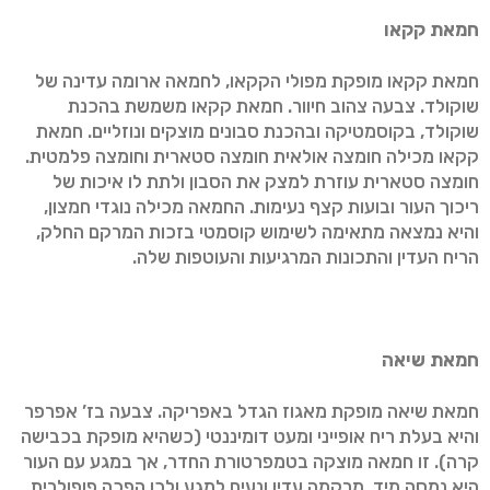
חמאת קקאו
חמאת קקאו מופקת מפולי הקקאו, לחמאה ארומה עדינה של
שוקולד. צבעה צהוב חיוור. חמאת קקאו משמשת בהכנת
שוקולד, בקוסמטיקה ובהכנת סבונים מוצקים ונוזליים. חמאת
קקאו מכילה חומצה אולאית חומצה סטארית וחומצה פלמטית.
חומצה סטארית עוזרת למצק את הסבון ולתת לו איכות של
ריכוך העור ובועות קצף נעימות. החמאה מכילה נוגדי חמצון,
והיא נמצאה מתאימה לשימוש קוסמטי בזכות המרקם החלק,
הריח העדין והתכונות המרגיעות והעוטפות שלה.
חמאת שיאה
חמאת שיאה מופקת מאגוז הגדל באפריקה. צבעה בז’ אפרפר
והיא בעלת ריח אופייני ומעט דומיננטי (כשהיא מופקת בכבישה
קרה). זו חמאה מוצקה בטמפרטורת החדר, אך במגע עם העור
היא נמסה מיד, מרקמה עדין ונעים למגע ולכן הפכה פופולרית