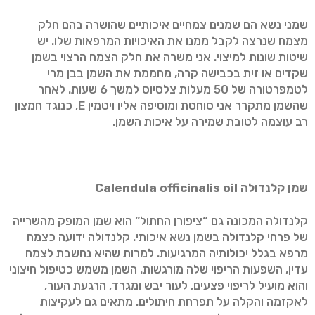
שמני נשא הם שמנים צמחיים איכותיים שהושרה בהם חלק
מצמח שנרצה לקבל ממנו את האיכויות המרפאות שלו. יש
שיטות שונות למיצוי. אני משרה את חלק הצמח הרצוי בשמן
שקדים או זית בכבישה קרה, מחממת את השמן בבן מרי
לטמפרטורה של 50 מעלות צלסיוס למשך 6 שעות. לאחר
שהשמן מתקרר אני סוחטת ומוסיפה אליו ויטמין E, כנוגד חמצון
רב עוצמה לטובת שמירה על איכות השמן.
שמן קלנדולה
oil
Calendula officinalis
קלנדולה המכונה גם “ציפורן החתול” הוא שמן המופק מהשרייה
של פרחי קלנדולה בשמן נשא איכותי. קלנדולה ידועה כצמח
מרפא בגלל יכולותיה המרגיעות. למרות שהיא נחשבת לצמח
עדין, השפעות הריפוי שלה מורגשות. השמן משמש כטיפול חיצוני
והוא מועיל לריפוי פצעים, לעור יבש ומגרד, הרגעת העור,
לאקזמה והקלה על תפרחת חיתולים. מתאים גם לעקיצות