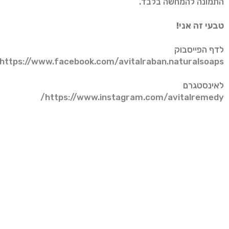
התמונה להמחשה בלבד.
טבעי זה אני!
לדף הפייסבוק
https://www.facebook.com/avitalraban.naturalsoaps/
לאינסטגרם
https://www.instagram.com/avitalremedy/
לערוץ היוטיוב
https://www.youtube.com/channel/UCOaxMu_-
QuIvNmn2kLhz58g
כנסו ועקבו:
https://www.instagram.com/avitalremedy/
https://www.youtube.com/user/TCHYKRCI