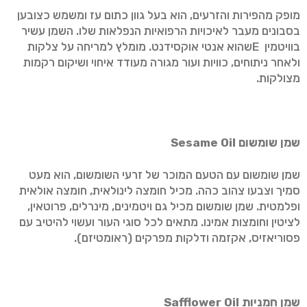
מופק מהפירות והזרעים, הוא בעל גוון כתום עז ומשמש כצובען
בסבונים מעבר לאיכויות הרפואיות הנפלאות שלו. השמן עשיר
בוויטמין Eשהוא אנטי אוקסידנט. מומלץ למריחה על צלקות
ולאחר ניתוחים, כוויות ועור מגורה מעודד איחוי ושיקום רקמות
מצולקות.
שמן שומשום
Sesame Oil
שמן שומשום עם הטעם המוכר של זרעי השומשום, הוא מעט
סמיך וצבעו צהוב כהה. מכיל חומצה לינולאית, חומצה אולאית
ופלמטית. שמן שומשום מכיל גם ויטמינים, מינרלים, פרוטאין,
לציטין וחומצות אמינו. מתאים לכל סוגי העור ועשוי להיטיב עם
פסוריאזיס, אקזמה ודלקות מפרקים (ראומטיזם).
שמן חמניות
Safflower Oil