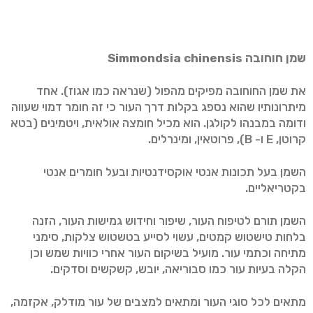
שמן חוחובה
Simmondsia chinensis
את שמן החוחובה מפיקים מהפול (שנראה כמו אגוז). אחד
מיתרונותיו שהוא נספג בקלות דרך העור כי זה חומר דמוי שעווה
ודומה במבנהו לקולגן. הוא מכיל חומצה אולאית, ויטמינים (בטא
קרוטן, E ו- B), פרוטאין, ומינרלים.
השמן בעל תכונות אנטי אוקסידנטיות ובעל חומרים אנטי
בקטריאליים.
השמן תורם לטיפוח העור, שיפור וחידוש גמישות העור, הזנה
בלחות טישטוש קמטים, עשוי לסייע בטשטוש צלקות, סימני
מתיחה וכתמי עור. מועיל בשיקום העור אחרי כוויות שמש וכן
הקלה בעיות עור כמו סבוריאה, יובש, קשקשים וסדקים.
מתאים לכל סוגי העור ומתאים למצבים של עור מודלק, אקזמה,