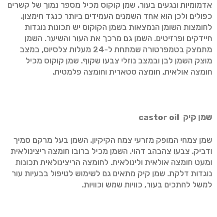
אדמומיות ונגעים בעור. שמן קוקוס מכיל מספר נמוך של קשרים
כפולים ולכן הוא אחד השמנים העמידים ביותר כנגד חימצון.
לחומצות השומן הנמצאות בשמן הקוקוס יש תכונות נוגדות
חיידקים ופרזיטים. השמן גם מרכך את העור והשיער. השמן
מתמצק בטמפרטורה שמתחת ל-24 מעלות צלסיוס, במצב
מוצק השמן לבן ובמצב נוזלי צבעו שקוף. שמן קוקוס מכיל
חומצה אולאית, חומצה סטארית וחומצה פלמטית.
שמן קיק
castor oil
שמן צמחי המופק מזרעי צמח הקיקיון. השמן בעל מרקם סמיך
ודביק. צבעו צהבהב דהוי. השמן מכיל ברובו חומצה ריצינולאית
ומעט חומצה אולאית ולינולאית. לחומצה הריצינולאית תכונות
נוגדות דלקת. שמן קיק מתאים גם לשימוש לטיפול בבעיות עור
למשל לחתכים בעור, כוויות שמש וכוויות.