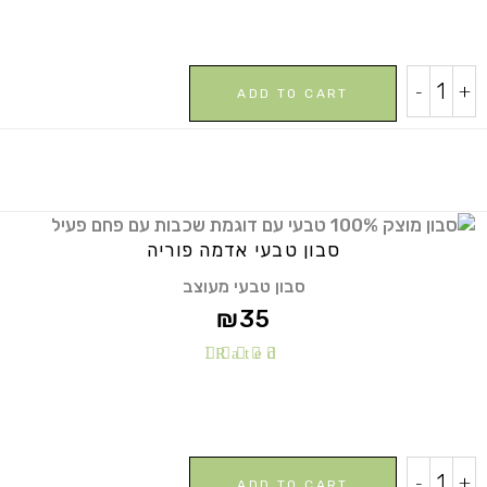
5
סבון
-
+
ADD TO CART
טבעי
להבות
שחורות
quantity
סבון טבעי אדמה פוריה
סבון טבעי מעוצב
₪
35
Rated
5.00
out of
5
סבון
-
+
ADD TO CART