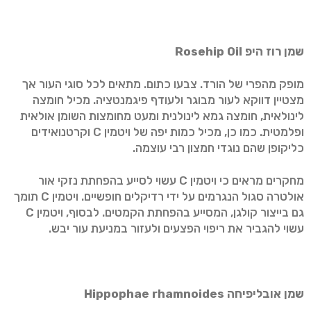
שמן רוז היפ
Rosehip Oil
מופק מהפרי של הורד. צבעו כתום. מתאים לכל סוגי העור אך
מצטיין דווקא לעור מבוגר ולעודף פיגמנטציה. מכיל חומצה
לינולאית, חומצה גמא לינולנית ומעט מחומצות השומן אולאית
ופלמטית. כמו כן, מכיל כמות יפה של ויטמין C וקרטנואידים
כליקופן שהם נוגדי חמצון רבי עוצמה.
מחקרים מראים כי ויטמין C עשוי לסייע בהפחתת נזקי אור
אולטרה סגול הנגרמים על ידי רדיקלים חופשיים. ויטמין C תומך
גם בייצור קולגן, המסייע בהפחתת הקמטים. לבסוף, ויטמין C
עשוי להגביר את ריפוי הפצעים ולעזור במניעת עור יבש.
שמן אובליפיחה
Hippophae rhamnoides