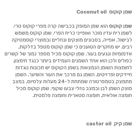
שמן קוקוס
Coconut oil
שמן קוקוס
הוא שמן המופק בכבישה קרה מפרי קוקוס טרי.
לשמן ריח עדין מוכר ואופייני כריח הפרי. שמן קוקוס משמש
לבישול, אפייה, בסבונים מוצקים ונוזליים ובמוצרי קוסמטיקה
רבים. יש מחקרים הטוענים כי שמן קוקוס מטפל בדלקות,
אדמומיות ונגעים בעור. שמן קוקוס מכיל מספר נמוך של קשרים
כפולים ולכן הוא אחד השמנים העמידים ביותר כנגד חימצון.
לחומצות השומן הנמצאות בשמן הקוקוס יש תכונות נוגדות
חיידקים ופרזיטים. השמן גם מרכך את העור והשיער. השמן
מתמצק בטמפרטורה שמתחת ל-24 מעלות צלסיוס, במצב
מוצק השמן לבן ובמצב נוזלי צבעו שקוף. שמן קוקוס מכיל
חומצה אולאית, חומצה סטארית וחומצה פלמטית.
שמן קיק
castor oil