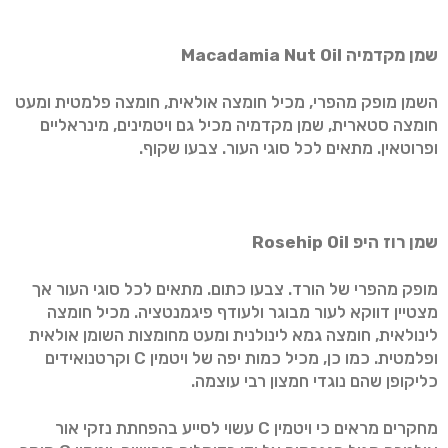
שמן מקדמיה
Macadamia Nut Oil
השמן מופק מהפרי, מכיל חומצה אולאית, חומצה פלמטית ומעט
חומצה סטארית, שמן מקדמיה מכיל גם ויטמינים, מינראליים
ופרוטאין. מתאים לכל סוגי העור. צבעו שקוף.
שמן רוז היפ
Rosehip Oil
מופק מהפרי של הורד. צבעו כתום. מתאים לכל סוגי העור אך
מצטיין דווקא לעור מבוגר ולעודף פיגמנטציה. מכיל חומצה
לינולאית, חומצה גמא לינולנית ומעט מחומצות השומן אולאית
ופלמטית. כמו כן, מכיל כמות יפה של ויטמין C וקרטנואידים
כליקופן שהם נוגדי חמצון רבי עוצמה.
מחקרים מראים כי ויטמין C עשוי לסייע בהפחתת נזקי אור