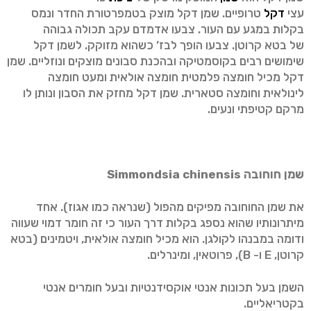
עצי
דקל
טרופיים. שמן דקל מוצק בטמפרטורת החדר ונמס
בקלות במגע עם העור. צבעו אדמדם עקב תכולה גבוהה
של בטא קרוטן. צבעו הופך לבז’ כשהוא מזוקק. לשמן דקל
שימושים רבים בקוסמטיקה ובהכנת סבונים מוצקים ונוזליים. שמן
דקל מכיל חומצה פלמטית חומצה אולאית ומעט חומצה
לינולאית וחומצה סטארית. שמן דקל מחזק את הסבון ונותן לו
מרקם קטיפתי ונעים.
שמן חוחובה
Simmondsia chinensis
את שמן החוחובה מפיקים מהפול (שנראה כמו אגוז). אחד
מיתרונותיו שהוא נספג בקלות דרך העור כי זה חומר דמוי שעווה
ודומה במבנהו לקולגן. הוא מכיל חומצה אולאית, ויטמינים (בטא
קרוטן, E ו- B), פרוטאין, ומינרלים.
השמן בעל תכונות אנטי אוקסידנטיות ובעל חומרים אנטי
בקטריאליים.