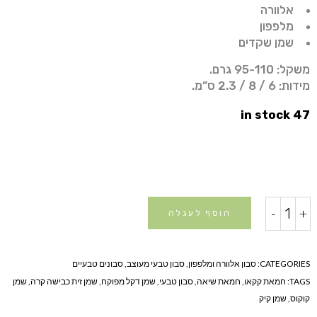
אלוורה
מלפפון
שמן שקדים
משקל: 95-110 גרם.
מידות: 6 / 8 / 2.3 ס”מ.
47 in stock
סבון
-
+
הוסף לעגלה
טבעי
אלוורה
מלפפון
CATEGORIES:
סבון אלוורה ומלפפון
,
סבון טבעי מעוצב
,
סבונים טבעיים
quantity
TAGS:
חמאת קקאו
,
חמאת שיאה
,
סבון טבעי
,
שמן דקל מפוקח
,
שמן זית כבישה קרה
,
שמן
קוקוס
,
שמן קיק