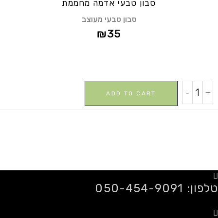
סבון טבעי אדמה מחממת
סבון טבעי מעוצב
₪
35
סבון
-
+
ADD TO CART
טבעי
אדמה
מחממת
quantity
טלפון: 050-454-9091