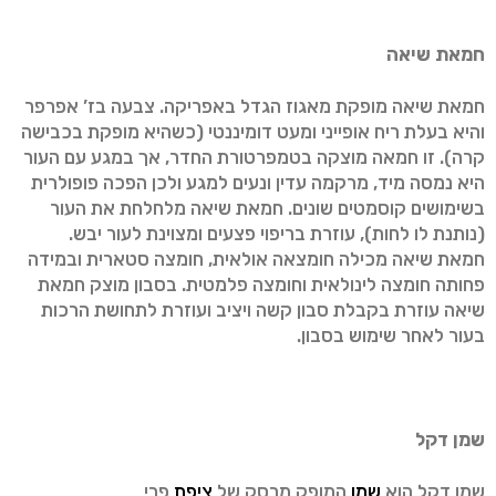
חמאת שיאה
חמאת שיאה מופקת מאגוז הגדל באפריקה. צבעה בז’ אפרפר
והיא בעלת ריח אופייני ומעט דומיננטי (כשהיא מופקת בכבישה
קרה). זו חמאה מוצקה בטמפרטורת החדר, אך במגע עם העור
היא נמסה מיד, מרקמה עדין ונעים למגע ולכן הפכה פופולרית
בשימושים קוסמטים שונים. חמאת שיאה מלחלחת את העור
(נותנת לו לחות), עוזרת בריפוי פצעים ומצוינת לעור יבש.
חמאת שיאה מכילה חומצאה אולאית, חומצה סטארית ובמידה
פחותה חומצה לינולאית וחומצה פלמטית. בסבון מוצק חמאת
שיאה עוזרת בקבלת סבון קשה ויציב ועוזרת לתחושת הרכות
בעור לאחר שימוש בסבון.
שמן דקל
שמן דקל הוא
שמן
המופק מרסק של
ציפת
פרי