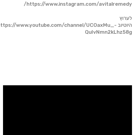
https://www.instagram.com/avitalremedy/
לערוץ
היוטיוב
https://www.youtube.com/channel/UCOaxMu_-
QuIvNmn2kLhz58g
כנסו ועקבו:
https://www.instagram.com/avitalremedy/
https://www.youtube.com/user/TCHYKRCI