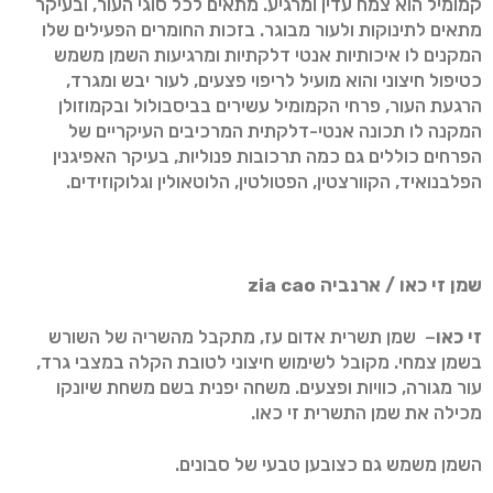
קמומיל הוא צמח עדין ומרגיע. מתאים לכל סוגי העור, ובעיקר
מתאים לתינוקות ולעור מבוגר. בזכות החומרים הפעילים שלו
המקנים לו איכותיות אנטי דלקתיות ומרגיעות השמן משמש
כטיפול חיצוני והוא מועיל לריפוי פצעים, לעור יבש ומגרד,
הרגעת העור, פרחי הקמומיל עשירים בביסבולול ובקמוזולן
המקנה לו תכונה אנטי-דלקתית המרכיבים העיקריים של
הפרחים כוללים גם כמה תרכובות פנוליות, בעיקר האפיגנין
הפלבנואיד, הקוורצטין, הפטולטין, הלוטאולין וגלוקוזידים.
שמן זי כאו / ארנביה
zia cao
זי כאו
​– שמן תשרית אדום עז, מתקבל מהשריה של השורש
בשמן צמחי. מקובל לשימוש חיצוני לטובת הקלה במצבי גרד,
עור מגורה, כוויות ופצעים. משחה יפנית בשם משחת שיונקו
מכילה את שמן התשרית זי כאו.
השמן משמש גם כצובען טבעי של סבונים.