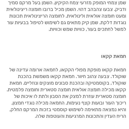
שמן צמחי המופק מזרעי צמח הקיקיון. השמן בעל מרקם סמיך
ודביק. צבעו צהבהב דהוי. השמן מכיל ברובו חומצה ריצינולאית
ומעט חומצה אולאית ולינולאית. לחומצה הריצינולאית תכונות
נוגדות דלקת. שמן קיק מתאים גם לשימוש לטיפול בבעיות עור
למשל לחתכים בעור, כוויות שמש וכוויות.
חמאת קקאו
חמאת קקאו מופקת מפולי הקקאו, לחמאה ארומה עדינה של
שוקולד. צבעה צהוב חיוור. חמאת קקאו משמשת בהכנת
שוקולד, בקוסמטיקה ובהכנת סבונים מוצקים ונוזליים. חמאת
קקאו מכילה חומצה אולאית חומצה סטארית וחומצה פלמטית.
חומצה סטארית עוזרת למצק את הסבון ולתת לו איכות של
ריכוך העור ובועות קצף נעימות. החמאה מכילה נוגדי חמצון,
והיא נמצאה מתאימה לשימוש קוסמטי בזכות המרקם החלק,
הריח העדין והתכונות המרגיעות והעוטפות שלה.