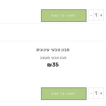
סבון
-
+
ADD TO CART
טבעי
להבות
כתומות
quantity
סבון טבעי עינוגים
סבון טבעי מעוצב
₪
35
סבון
-
+
ADD TO CART
טבעי
עינוגים