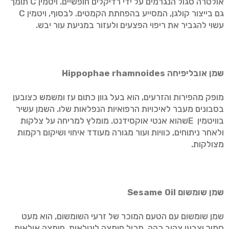
אולטרה סגול הנגרמים על ידי רדיקלים חופשיים. ויטמין C תומך
גם בייצור קולגן, המסייע בהפחתת הקמטים. לבסוף, ויטמין C
עשוי להגביר את ריפוי הפצעים ולעזור במניעת עור יבש.
שמן אובליפיחה
Hippophae rhamnoides
מופק מהפירות והזרעים, הוא בעל גוון כתום עז ומשמש כצובען
בסבונים מעבר לאיכויות הרפואיות הנפלאות שלו. השמן עשיר
בוויטמין Eשהוא אנטי אוקסידנט. מומלץ למריחה על צלקות
ולאחר ניתוחים, כוויות ועור מגורה מעודד איחוי ושיקום רקמות
מצולקות.
שמן שומשום
Sesame Oil
שמן שומשום עם הטעם המוכר של זרעי השומשום, הוא מעט
סמיך וצבעו צהוב כהה. מכיל חומצה לינולאית, חומצה אולאית