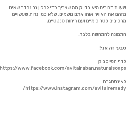
שעוות דבורים היא בדיוק מה שצריך כדי להכין נר נהדר שאינו
מזהם את האוויר אותו אתם נושמים. שלא כמו נרות שעשויים
מרכיבים פטרוכימיים ועם ריחות סנטטיים.
התמונה להמחשה בלבד.
טבעי זה אני!
לדף הפייסבוק
https://www.facebook.com/avitalraban.naturalsoaps/
לאינסטגרם
https://www.instagram.com/avitalremedy/
לערוץ היוטיוב
https://www.youtube.com/channel/UCOaxMu_-
QuIvNmn2kLhz58g
כנסו ועקבו: