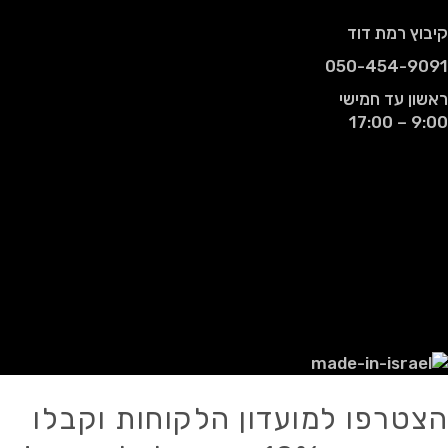
קיבוץ רמת דוד
050-454-9091
ראשון עד חמישי
9:00 – 17:00
© 2021 - כל הזכויות שמורות עבור רמדי
אביטל רבן.
אין להעתיק, לשכפל, להפיץ, לפרסם או
להשתמש בכל דרך אחרת במידע כלשהו מן
האתר ו/או מאתר מכירות זה, אלא אם
ניתנה הסכמה לכך מראש ובכתב.
הצטרפו למועדון הלקוחות וקבלו