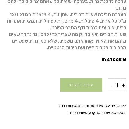
ערכה להכנת נרות. בערכה יש את כל שאתם צריכים כדי להכין
נרות.
הערכה מכילה שעוות דבורים, שמן זית, 4 צנצנות בגודל 120
מ”ל כל אחת, 4 פתילות, 4 מדבקות לפתילות, תמציות אתריות
לריח, צובענים לנרות ודף הסבר מפורט.
שעוות דבורים היא בדיוק מה שצריך כדי להכין נר נהדר שאינו
מזהם את האוויר אותו אתם נושמים. שלא כמו נרות שעשויים
מרכיבים פטרוכימיים ועם ריחות סנטטיים.
8 in stock
ערכה
-
+
הוסף לעגלה
להכנת
נר
טבעי
CATEGORIES:
מארזי מתנה
,
נרות משעוות דבורים
quantity
TAGS:
שמן זית כבישה קרה
,
שעוות דבורים