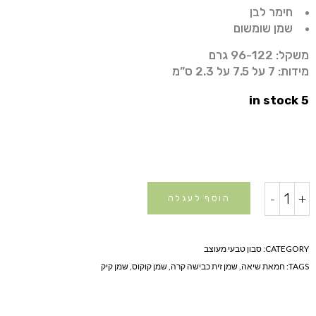
חימר לבן
שמן שומשום
משקל: 96-122 גרם
מידות: 7 על 7.5 על 2.3 ס”מ
5 in stock
סבון
-
+
הוסף לעגלה
טבעי
נופים
quantity
CATEGORY:
סבון טבעי מעוצב
TAGS:
חמאת שיאה
,
שמן זית כבישה קרה
,
שמן קוקוס
,
שמן קיק