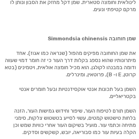
לינולאית וחומצה סטארית. שמן דקל מחזק את הסבון ונותן לו
מרקם קטיפתי ונעים.
שמן חוחובה
Simmondsia chinensis
את שמן החוחובה מפיקים מהפול (שנראה כמו אגוז). אחד
מיתרונותיו שהוא נספג בקלות דרך העור כי זה חומר דמוי שעווה
ודומה במבנהו לקולגן. הוא מכיל חומצה אולאית, ויטמינים (בטא
קרוטן, E ו- B), פרוטאין, ומינרלים.
השמן בעל תכונות אנטי אוקסידנטיות ובעל חומרים אנטי
בקטריאליים.
השמן תורם לטיפוח העור, שיפור וחידוש גמישות העור, הזנה
בלחות טישטוש קמטים, עשוי לסייע בטשטוש צלקות, סימני
מתיחה וכתמי עור. מועיל בשיקום העור אחרי כוויות שמש וכן
הקלה בעיות עור כמו סבוריאה, יובש, קשקשים וסדקים.