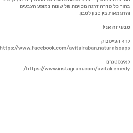
בתוך כל סדרה דרגה מסוימת של שונות במופע הצבעים
והדוגמאות בין סבון לסבון.
טבעי זה אני!
לדף הפייסבוק
https://www.facebook.com/avitalraban.naturalsoaps/
לאינסטגרם
https://www.instagram.com/avitalremedy/
לערוץ היוטיוב
https://www.youtube.com/channel/UCOaxMu_-
QuIvNmn2kLhz58g
כנסו ועקבו:
https://www.instagram.com/avitalremedy/