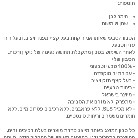
תוספות:
חימר לבן
שמן שומשום
הסבון הטבעי שאותו אני רוקחת בעל קצף מפנק ויציב, ובעל ריח
עדין וטבעי.
לאחר השימוש בסבון מתקבלת תחושה נעימה של ניקיון ורכות.
הסבון שלי
• 100% טבעי וטבעוני
• עבודת יד מוקפדת
• בעל קצף חזק ויציב
• ריחות טבעיים
• מיוצר בישראל
• מתפרק ולא מזהם את הסביבה
• לא מכיל SLS, ללא פראבנים, ללא רכיבים פטרוכימיים, ללא
חומרים משמרים וריחות סינטטיים.
כל סבון המוצג באתר מייצג סדרת מוצרים בעלת רכיבים זהים,
המיוצרת בתהליך ידני. כתוצאה מאופיו של התהליך הידני, קיימת