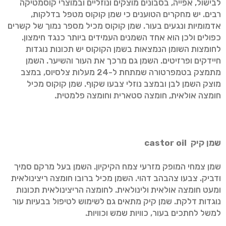
לבישול, אפייה, בסבונים מוצקים ונוזליים ובמוצרי קוסמטיקה
רבים. יש מחקרים הטוענים כי שמן קוקוס מטפל בדלקות,
אדמומיות ונגעים בעור. שמן קוקוס מכיל מספר נמוך של קשרים
כפולים ולכן הוא אחד השמנים העמידים ביותר כנגד חימצון.
לחומצות השומן הנמצאות בשמן הקוקוס יש תכונות נוגדות
חיידקים ופרזיטים. השמן גם מרכך את העור והשיער. השמן
מתמצק בטמפרטורה שמתחת ל-24 מעלות צלסיוס, במצב
מוצק השמן לבן ובמצב נוזלי צבעו שקוף. שמן קוקוס מכיל
חומצה אולאית, חומצה סטארית וחומצה פלמטית.
שמן קיק
castor oil
שמן צמחי המופק מזרעי צמח הקיקיון. השמן בעל מרקם סמיך
ודביק. צבעו צהבהב דהוי. השמן מכיל ברובו חומצה ריצינולאית
ומעט חומצה אולאית ולינולאית. לחומצה הריצינולאית תכונות
נוגדות דלקת. שמן קיק מתאים גם לשימוש לטיפול בבעיות עור
למשל לחתכים בעור, כוויות שמש וכוויות.