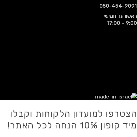
050-454-9091
ראשון עד חמישי
9:00 – 17:00
© 2021 - כל הזכויות שמורות עבור רמדי
אביטל רבן.
אין להעתיק, לשכפל, להפיץ, לפרסם או
להשתמש בכל דרך אחרת במידע כלשהו מן
האתר ו/או מאתר מכירות זה, אלא אם
ניתנה הסכמה לכך מראש ובכתב.
הצטרפו למועדון הלקוחות וקבלו
מיד קופון 10% הנחה לכל האתר!