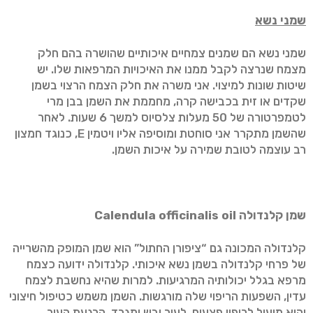
שמני נשא
שמני נשא הם שמנים צמחיים איכותיים שהושרה בהם חלק
מצמח שנרצה לקבל ממנו את האיכויות המרפאות שלו. יש
שיטות שונות למיצוי. אני משרה את חלק הצמח הרצוי בשמן
שקדים או זית בכבישה קרה, מחממת את השמן בבן מרי
לטמפרטורה של 50 מעלות צלסיוס למשך 6 שעות. לאחר
שהשמן מתקרר אני סוחטת ומוסיפה אליו ויטמין E, כנוגד חמצון
רב עוצמה לטובת שמירה על איכות השמן.
שמן קלנדולה
oil
Calendula officinalis
קלנדולה המכונה גם “ציפורן החתול” הוא שמן המופק מהשרייה
של פרחי קלנדולה בשמן נשא איכותי. קלנדולה ידועה כצמח
מרפא בגלל יכולותיה המרגיעות. למרות שהיא נחשבת לצמח
עדין, השפעות הריפוי שלה מורגשות. השמן משמש כטיפול חיצוני
והוא מועיל לריפוי פצעים, לעור יבש ומגרד, הרגעת העור,