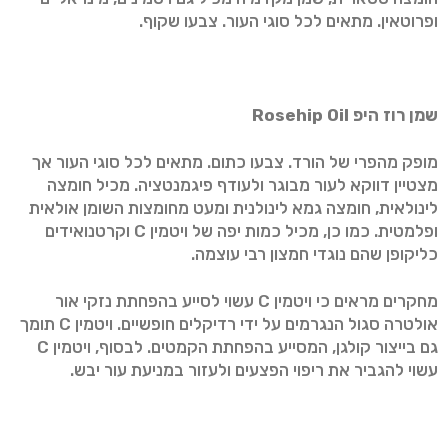
ופרוטאין. מתאים לכל סוגי העור. צבעו שקוף.
שמן רוז היפ
Rosehip Oil
מופק מהפרי של הורד. צבעו כתום. מתאים לכל סוגי העור אך
מצטיין דווקא לעור מבוגר ולעודף פיגמנטציה. מכיל חומצה
לינולאית, חומצה גמא לינולנית ומעט מחומצות השומן אולאית
ופלמטית. כמו כן, מכיל כמות יפה של ויטמין C וקרטנואידים
כליקופן שהם נוגדי חמצון רבי עוצמה.
מחקרים מראים כי ויטמין C עשוי לסייע בהפחתת נזקי אור
אולטרה סגול הנגרמים על ידי רדיקלים חופשיים. ויטמין C תומך
גם בייצור קולגן, המסייע בהפחתת הקמטים. לבסוף, ויטמין C
עשוי להגביר את ריפוי הפצעים ולעזור במניעת עור יבש.