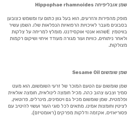
שמן אובליפיחה
Hippophae rhamnoides
מופק מהפירות והזרעים, הוא בעל גוון כתום עז ומשמש כצובען
בסבונים מעבר לאיכויות הרפואיות הנפלאות שלו. השמן עשיר
בוויטמין Eשהוא אנטי אוקסידנט. מומלץ למריחה על צלקות
ולאחר ניתוחים, כוויות ועור מגורה מעודד איחוי ושיקום רקמות
מצולקות.
שמן שומשום
Sesame Oil
שמן שומשום עם הטעם המוכר של זרעי השומשום, הוא מעט
סמיך וצבעו צהוב כהה. מכיל חומצה לינולאית, חומצה אולאית
ופלמטית. שמן שומשום מכיל גם ויטמינים, מינרלים, פרוטאין,
לציטין וחומצות אמינו. מתאים לכל סוגי העור ועשוי להיטיב עם
פסוריאזיס, אקזמה ודלקות מפרקים (ראומטיזם).