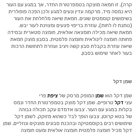
קרה). זו חמאה מוצקה בטמפרטורת החדר, אך במגע עם העור
היא נמסה מיד, מרקמה עדין ונעים למגע ולכן הפכה פופולרית
בשימושים קוסמטים שונים. חמאת שיאה מלחלחת את העור
(נותנת לו לחות), עוזרת בריפוי פצעים ומצוינת לעור יבש.
חמאת שיאה מכילה חומצאה אולאית, חומצה סטארית ובמידה
פחותה חומצה לינולאית וחומצה פלמטית. בסבון מוצק חמאת
שיאה עוזרת בקבלת סבון קשה ויציב ועוזרת לתחושת הרכות
בעור לאחר שימוש בסבון.
שמן דקל
שמן דקל הוא
שמן
המופק מרסק של
ציפת
פרי
עצי
דקל
טרופיים. שמן דקל מוצק בטמפרטורת החדר ונמס
בקלות במגע עם העור. צבעו אדמדם עקב תכולה גבוהה
של בטא קרוטן. צבעו הופך לבז’ כשהוא מזוקק. לשמן דקל
שימושים רבים בקוסמטיקה ובהכנת סבונים מוצקים ונוזליים. שמן
דקל מכיל חומצה פלמטית חומצה אולאית ומעט חומצה