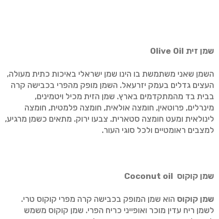
https://www.youtube.com/user/TCHYKRCI
שמן זית
Olive Oil
השמן שאני משתמשת בו הינו שמן ישראלי באיכות כתית מעולה,
העצים גדלים בעמק יזרעאל. השמן מופק מהפרי בכבישה קרה
בבית בד מהמתקדמים בארץ. שמן הזית מכיל ויטמינים,
מינרלים, פרוטאין, חומצה אולאית, חומצה פלמטית, חומצה
לינולאית ומעט חומצה סטארית. צבעו ירוק. מתאים כשמן מרגיע,
למצבים ראומטיים ולכל סוגי העור.
שמן קוקוס
Coconut oil
שמן קוקוס
הוא שמן המופק בכבישה קרה מפרי קוקוס טרי.
לשמן ריח עדין מוכר ואופייני כריח הפרי. שמן קוקוס משמש