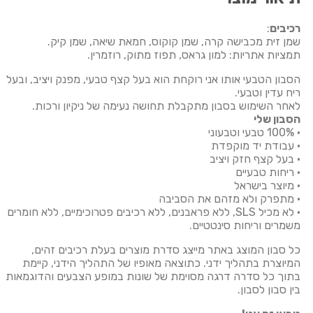
רכיבים
:
שמן זית מכבישה קרה, שמן קוקוס, חמאת שיאה, שמן קיק.
תמציות אתריות: למון גראס, תפוז מתוק, רוזמרין.
הסבון הטבעי אותו אני רוקחת הוא בעל קצף טבעי, מפנק ויציב, ובעל
ריח עדין וטבעי.
לאחר השימוש בסבון מתקבלת תחושה נעימה של ניקיון ורכות.
הסבון שלי
• 100% טבעי וטבעוני
• עבודת יד מוקפדת
• בעל קצף חזק ויציב
• ריחות טבעיים
• מיוצר בישראל
• מתפרק ולא מזהם את הסביבה
• לא מכיל SLS, ללא פראבנים, ללא רכיבים פטרוכימיים, ללא חומרים
משמרים וריחות סינטטיים.
כל סבון המוצג באתר מייצג סדרת מוצרים בעלת רכיבים זהים,
המיוצרת בתהליך ידני. כתוצאה מאופיו של התהליך הידני, קיימת
בתוך כל סדרה דרגה מסוימת של שונות במופע הצבעים והדוגמאות
בין סבון לסבון.