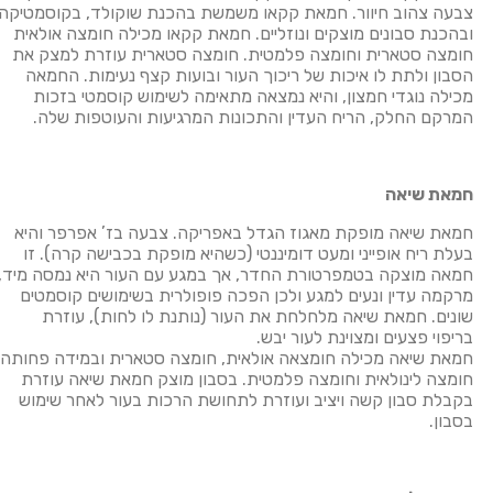
צבעה צהוב חיוור. חמאת קקאו משמשת בהכנת שוקולד, בקוסמטיקה
ובהכנת סבונים מוצקים ונוזליים. חמאת קקאו מכילה חומצה אולאית
חומצה סטארית וחומצה פלמטית. חומצה סטארית עוזרת למצק את
הסבון ולתת לו איכות של ריכוך העור ובועות קצף נעימות. החמאה
מכילה נוגדי חמצון, והיא נמצאה מתאימה לשימוש קוסמטי בזכות
המרקם החלק, הריח העדין והתכונות המרגיעות והעוטפות שלה.
חמאת שיאה
חמאת שיאה מופקת מאגוז הגדל באפריקה. צבעה בז’ אפרפר והיא
בעלת ריח אופייני ומעט דומיננטי (כשהיא מופקת בכבישה קרה). זו
חמאה מוצקה בטמפרטורת החדר, אך במגע עם העור היא נמסה מיד,
מרקמה עדין ונעים למגע ולכן הפכה פופולרית בשימושים קוסמטים
שונים. חמאת שיאה מלחלחת את העור (נותנת לו לחות), עוזרת
בריפוי פצעים ומצוינת לעור יבש.
חמאת שיאה מכילה חומצאה אולאית, חומצה סטארית ובמידה פחותה
חומצה לינולאית וחומצה פלמטית. בסבון מוצק חמאת שיאה עוזרת
בקבלת סבון קשה ויציב ועוזרת לתחושת הרכות בעור לאחר שימוש
בסבון.