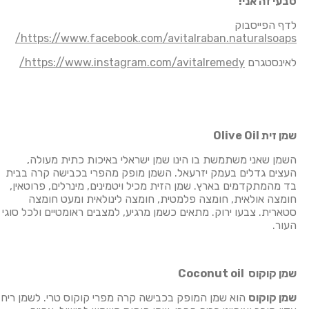
טבעי זה אני!
לדף הפייסבוק
https://www.facebook.com/avitalraban.naturalsoaps/
לאינסטגרם
https://www.instagram.com/avitalremedy/
ערוץ יוטיוב https://www.youtube.com/user/TCHYKRCI
שמן זית
Olive Oil
השמן שאני משתמשת בו הינו שמן ישראלי באיכות כתית מעולה,
העצים גדלים בעמק יזרעאל. השמן מופק מהפרי בכבישה קרה בבית
בד מהמתקדמים בארץ. שמן הזית מכיל ויטמינים, מינרלים, פרוטאין,
חומצה אולאית, חומצה פלמטית, חומצה לינולאית ומעט חומצה
סטארית. צבעו ירוק. מתאים כשמן מרגיע, למצבים ראומטיים ולכל סוגי
העור.
שמן קוקוס
Coconut oil
שמן קוקוס
הוא שמן המופק בכבישה קרה מפרי קוקוס טרי. לשמן ריח