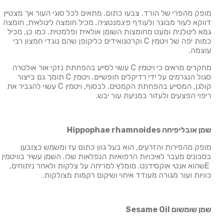
מופק מהפרי של הורד. צבעו כתום. מתאים לכל סוגי העור אך מצטיין
דווקא לעור מבוגר ולעודף פיגמנטציה. מכיל חומצה לינולאית, חומצה
גמא לינולנית ומעט מחומצות השומן אולאית ופלמטית. כמו כן, מכיל
כמות יפה של ויטמין C וקרטנואידים כליקופן שהם נוגדי חמצון רבי
עוצמה.
מחקרים מראים כי ויטמין C עשוי לסייע בהפחתת נזקי אור אולטרה
סגול הנגרמים על ידי רדיקלים חופשיים. ויטמין C תומך גם בייצור
קולגן, המסייע בהפחתת הקמטים. לבסוף, ויטמין C עשוי להגביר את
ריפוי הפצעים ולעזור במניעת עור יבש.
שמן אובליפיחה
Hippophae rhamnoides
מופק מהפירות והזרעים, הוא בעל גוון כתום עז ומשמש כצובען
בסבונים מעבר לאיכויות הרפואיות הנפלאות שלו. השמן עשיר בוויטמין
Eשהוא אנטי אוקסידנט. מומלץ למריחה על צלקות ולאחר ניתוחים,
כוויות ועור מגורה מעודד איחוי ושיקום רקמות מצולקות.
שמן שומשום
Sesame Oil