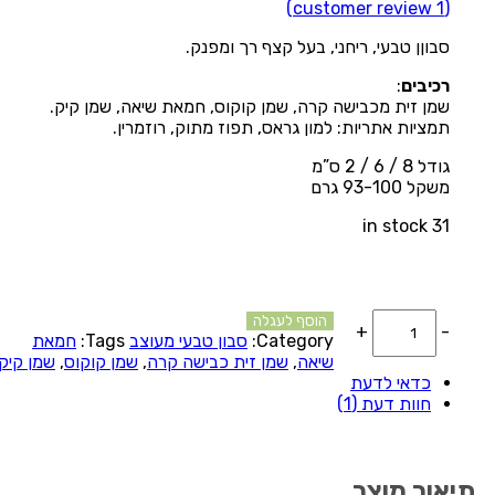
customer review)
1
(
סבוןן טבעי, ריחני, בעל קצף רך ומפנק.
רכיבים
:
שמן זית מכבישה קרה, שמן קוקוס, חמאת שיאה, שמן קיק.
תמציות אתריות: למון גראס, תפוז מתוק, רוזמרין.
גודל 8 / 6 / 2 ס”מ
משקל 93-100 גרם
31 in stock
סבון
הוסף לעגלה
+
-
טבעי
Category:
סבון טבעי מעוצב
Tags:
חמאת
דרך
שיאה
,
שמן זית כבישה קרה
,
שמן קוקוס
,
שמן קיק
השמחה
כדאי לדעת
quantity
חוות דעת (1)
תיאור מוצר