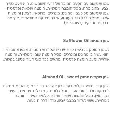
שמן שומשום עם הטעם המוכר של זרעי השומשום, הוא מעט סמיך
וצבעו צהוב כהה. מכיל חומצה לינולאית, חומצה אולאית ופלמטית.
שמן שומשום מכיל גם ויטמינים, מינרלים, פרוטאין, לציטין וחומצות
אמינו. מתאים לכל סוגי העור ועשוי להיטיב עם פסוריאזיס, אקזמה
ודלקות מפרקים (ראומטיזם).
שמן חמניות
Safflower Oil
לשמן המופק בכבישה קרה יש ריח של זרעי חמניות, צבעו צהוב חיוור
והוא עשיר בויטמינים ומינרלים. מכיל חומצת שומן לינולאית, וחומצה
אולאית ומעט חומצה פלמטית. מתאים לכל סוגי העור ונספג בקלות.
שמן שקדים מתוק
Almond Oil, sweet
שמן עדין, נספג בקלות בעל צבע צהבהב חיוור כמעט שקוף. מתאים
לתינוקות ולכל סוגי העור. מכיל גלוקוזה, מינרלים, ויטמינים, ועשיר
בפרוטאין. מכיל חומצות שומן: חומצה אולאית בעיקר וחומצה
לינולאית. עשוי לעזור במצבי יובש, גרד ודלקות בעור.