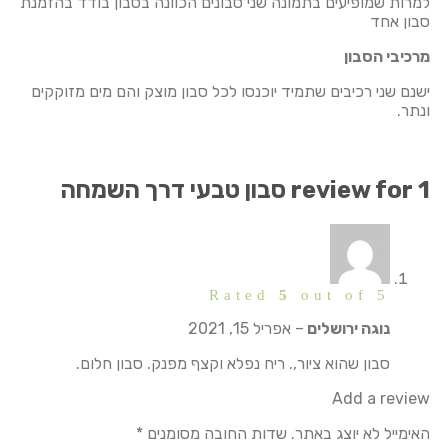
למרות שמופיעים בתמונה שני סבונים הכוונה בסבון בודד בהזמנת
סבון אחד
מרכיבי הסבון
ישנם שני רכיבים שתמיד יוכנסו לכל סבון מוצק והם מים מזוקקים
ונתר.
1 review for
סבון טבעי דרך השמחה
Rated
5
out of 5
נוגה ירושלים
–
אפריל 15, 2021
סבון שהוא ציור,. ריח נפלא וקצף מפנק. סבון חלום.
Add a review
האימייל לא יוצג באתר.
שדות החובה מסומנים
*