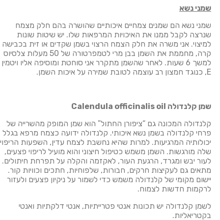
שמני נשא
שמני נשא הם שמנים צמחיים איכותיים שהושרה בהם חלק מצמח
שנרצה לקבל ממנו את האיכויות המרפאות שלו. יש שיטות שונות
למיצוי. אני משרה את חלק הצמח הרצוי בשמן שקדים או זית בכבישה
קרה, מחממת את השמן בבן מרי לטמפרטורה של 50 מעלות צלסיוס
למשך 6 שעות. לאחר שהשמן מתקרר אני סוחטת ומוסיפה אליו ויטמין
E, כנוגד חמצון רב עוצמה לטובת שמירה על איכות השמן.
שמן קלנדולה
oil
Calendula officinalis
קלנדולה המכונה גם “ציפורן החתול” הוא שמן המופק מהשרייה של
פרחי קלנדולה בשמן נשא איכותי. קלנדולה ידועה כצמח מרפא בגלל
יכולותיה המרגיעות. למרות שהיא נחשבת לצמח עדין, השפעות הריפוי
שלה מורגשות. השמן משמש כטיפול חיצוני והוא מועיל לריפוי פצעים,
לעור יבש ומגרד, הרגעת העור, לאקזמה והקלה על תפרחת חיתולים.
מתאים גם לעקיצות חרקים, חבורות, שלפוחיות, חתכים וכוויות קור.
יישום מקומי של קלנדולה משמש כדי לשמור על ניקיון פצעים ולעזור
לרקמות חדשות לצמוח.
לשמן קלנדולה יש תכונות אנטי פטרייתיות, אנטי דלקתיות ואנטי
בקטריאליות.