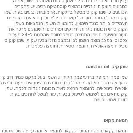
עדין מוכר ואופייני כריח הפרי. שמן קוקוס משמש לבישול, אפייה,
בסבונים מוצקים ונוזליים ובמוצרי קוסמטיקה רבים. יש מחקרים
הטוענים כי שמן קוקוס מטפל בדלקות, אדמומיות ונגעים בעור. שמן
קוקוס מכיל מספר נמוך של קשרים כפולים ולכן הוא אחד השמנים
העמידים ביותר כנגד חימצון. לחומצות השומן הנמצאות בשמן
הקוקוס יש תכונות נוגדות חיידקים ופרזיטים. השמן גם מרכך את
העור והשיער. השמן מתמצק בטמפרטורה שמתחת ל-24 מעלות
צלסיוס, במצב מוצק השמן לבן ובמצב נוזלי צבעו שקוף. שמן קוקוס
מכיל חומצה אולאית, חומצה סטארית וחומצה פלמטית.
שמן קיק
castor oil
שמן צמחי המופק מזרעי צמח הקיקיון. השמן בעל מרקם סמיך ודביק.
צבעו צהבהב דהוי. השמן מכיל ברובו חומצה ריצינולאית ומעט חומצה
אולאית ולינולאית. לחומצה הריצינולאית תכונות נוגדות דלקת. שמן
קיק מתאים גם לשימוש לטיפול בבעיות עור למשל לחתכים בעור,
כוויות שמש וכוויות.
חמאת קקאו
חמאת קקאו מופקת מפולי הקקאו, לחמאה ארומה עדינה של שוקולד.