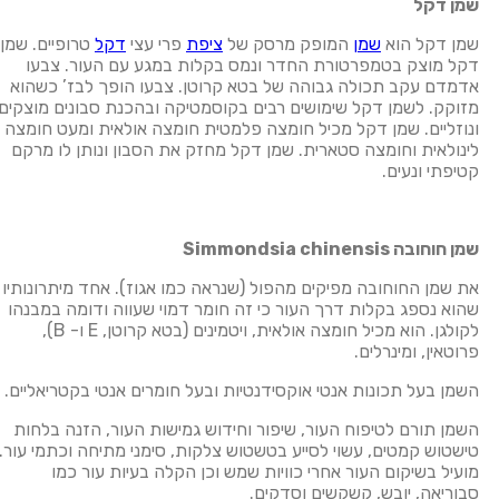
שמן דקל
שמן דקל הוא
שמן
המופק מרסק של
ציפת
פרי עצי
דקל
טרופיים. שמן
דקל מוצק בטמפרטורת החדר ונמס בקלות במגע עם העור. צבעו
אדמדם עקב תכולה גבוהה של בטא קרוטן. צבעו הופך לבז’ כשהוא
מזוקק. לשמן דקל שימושים רבים בקוסמטיקה ובהכנת סבונים מוצקים
ונוזליים. שמן דקל מכיל חומצה פלמטית חומצה אולאית ומעט חומצה
לינולאית וחומצה סטארית. שמן דקל מחזק את הסבון ונותן לו מרקם
קטיפתי ונעים.
שמן חוחובה
Simmondsia chinensis
את שמן החוחובה מפיקים מהפול (שנראה כמו אגוז). אחד מיתרונותיו
שהוא נספג בקלות דרך העור כי זה חומר דמוי שעווה ודומה במבנהו
לקולגן. הוא מכיל חומצה אולאית, ויטמינים (בטא קרוטן, E ו- B),
פרוטאין, ומינרלים.
השמן בעל תכונות אנטי אוקסידנטיות ובעל חומרים אנטי בקטריאליים.
השמן תורם לטיפוח העור, שיפור וחידוש גמישות העור, הזנה בלחות
טישטוש קמטים, עשוי לסייע בטשטוש צלקות, סימני מתיחה וכתמי עור.
מועיל בשיקום העור אחרי כוויות שמש וכן הקלה בעיות עור כמו
סבוריאה, יובש, קשקשים וסדקים.