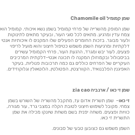
שמן קמומיל
Chamomile oil
שמן המופק מהשרייה של פרחי קמומיל בשמן נשא איכותי. קמומיל הוא
צמח עדין ומרגיע. מתאים לכל סוגי העור, ובעיקר מתאים לתינוקות
ולעור מבוגר. בזכות החומרים הפעילים שלו המקנים לו איכותיות אנטי
דלקתיות ומרגיעות השמן משמש כטיפול חיצוני והוא מועיל לריפוי
פצעים, לעור יבש ומגרד, הרגעת העור, פרחי הקמומיל עשירים
בביסבולול ובקמוזולן המקנה לו תכונה אנטי-דלקתית המרכיבים
העיקריים של הפרחים כוללים גם כמה תרכובות פנוליות, בעיקר
האפיגנין הפלבנואיד, הקוורצטין, הפטולטין, הלוטאולין וגלוקוזידים.
שמן זי כאו / ארנביה
zia cao
זי כאו
​– שמן תשרית אדום עז, מתקבל מהשריה של השורש בשמן
צמחי. מקובל לשימוש חיצוני לטובת הקלה במצבי גרד, עור מגורה,
כוויות ופצעים. משחה יפנית בשם משחת שיונקו מכילה את שמן
התשרית זי כאו.
השמן משמש גם כצובען טבעי של סבונים.